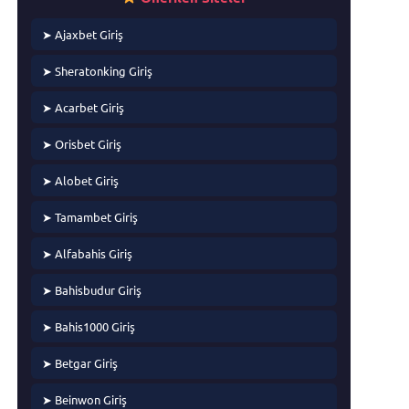
➤ Ajaxbet Giriş
➤ Sheratonking Giriş
➤ Acarbet Giriş
➤ Orisbet Giriş
➤ Alobet Giriş
➤ Tamambet Giriş
➤ Alfabahis Giriş
➤ Bahisbudur Giriş
➤ Bahis1000 Giriş
➤ Betgar Giriş
➤ Beinwon Giriş