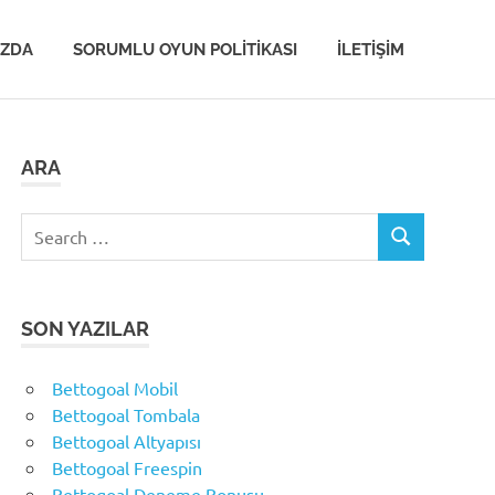
IZDA
SORUMLU OYUN POLITIKASI
İLETIŞIM
ARA
Search
SEARCH
for:
SON YAZILAR
Bettogoal Mobil
Bettogoal Tombala
Bettogoal Altyapısı
Bettogoal Freespin
Bettogoal Deneme Bonusu