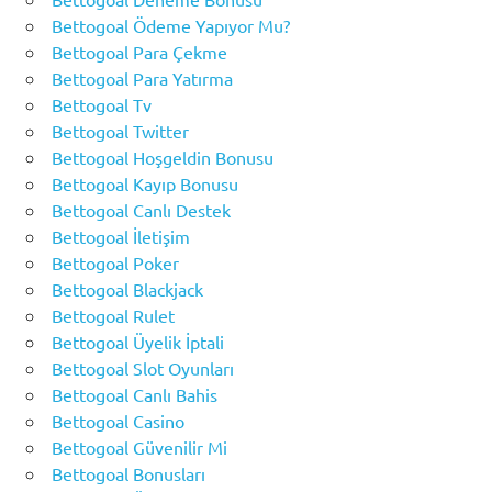
Bettogoal Ödeme Yapıyor Mu?
Bettogoal Para Çekme
Bettogoal Para Yatırma
Bettogoal Tv
Bettogoal Twitter
Bettogoal Hoşgeldin Bonusu
Bettogoal Kayıp Bonusu
Bettogoal Canlı Destek
Bettogoal İletişim
Bettogoal Poker
Bettogoal Blackjack
Bettogoal Rulet
Bettogoal Üyelik İptali
Bettogoal Slot Oyunları
Bettogoal Canlı Bahis
Bettogoal Casino
Bettogoal Güvenilir Mi
Bettogoal Bonusları