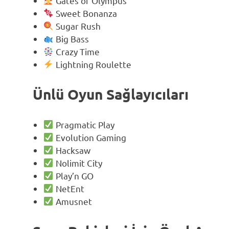
Gates of Olympus
Sweet Bonanza
Sugar Rush
Big Bass
Crazy Time
Lightning Roulette
Ünlü Oyun Sağlayıcıları
Pragmatic Play
Evolution Gaming
Hacksaw
Nolimit City
Play’n GO
NetEnt
Amusnet