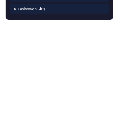
➤ Casinowon Giriş