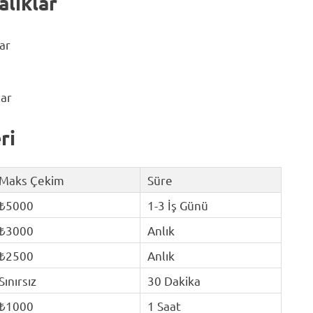
alıklar
ar
ar
ri
Maks Çekim
Süre
₺5000
1-3 İş Günü
₺3000
Anlık
₺2500
Anlık
Sınırsız
30 Dakika
₺1000
1 Saat