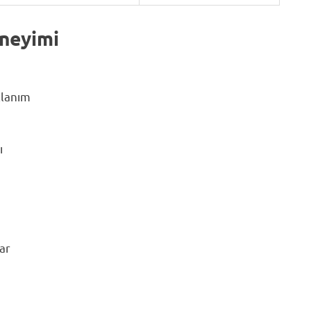
neyimi
llanım
ı
ar