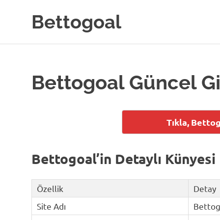
Skip
Bettogoal
to
content
Bettogoal Güncel Gi
Tıkla, Bettog
Bettogoal’in Detaylı Künyesi
Özellik
Detay
Site Adı
Bettog