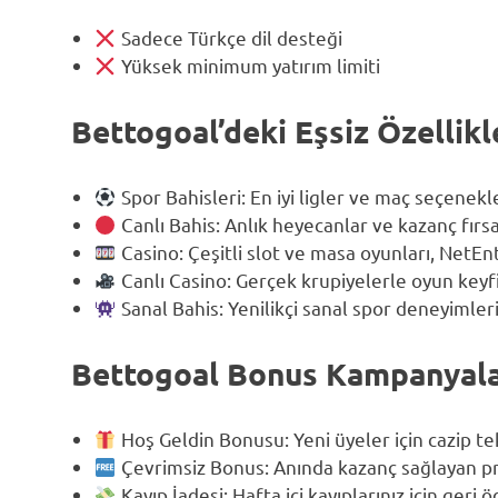
Sadece Türkçe dil desteği
Yüksek minimum yatırım limiti
Bettogoal’deki Eşsiz Özellikl
Spor Bahisleri: En iyi ligler ve maç seçenekl
Canlı Bahis: Anlık heyecanlar ve kazanç fırsa
Casino: Çeşitli slot ve masa oyunları, NetEnt
Canlı Casino: Gerçek krupiyelerle oyun keyf
Sanal Bahis: Yenilikçi sanal spor deneyimler
Bettogoal Bonus Kampanyala
Hoş Geldin Bonusu: Yeni üyeler için cazip tek
Çevrimsiz Bonus: Anında kazanç sağlayan 
Kayıp İadesi: Hafta içi kayıplarınız için geri