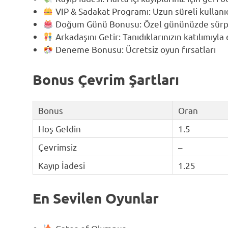
VIP & Sadakat Programı: Uzun süreli kullanıcı
Doğum Günü Bonusu: Özel gününüzde sürpr
Arkadaşını Getir: Tanıdıklarınızın katılımıyla
Deneme Bonusu: Ücretsiz oyun fırsatları
Bonus Çevrim Şartları
Bonus
Oran
Hoş Geldin
1.5
Çevrimsiz
–
Kayıp İadesi
1.25
En Sevilen Oyunlar